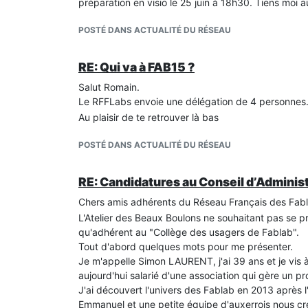
préparation en visio le 25 juin à 18h30. Tiens moi au
POSTÉ DANS ACTUALITÉ DU RÉSEAU
RE: Qui va à FAB15 ?
Salut Romain.
Le RFFLabs envoie une délégation de 4 personnes.
Au plaisir de te retrouver là bas
POSTÉ DANS ACTUALITÉ DU RÉSEAU
RE: Candidatures au Conseil d’Administ
Chers amis adhérents du Réseau Français des Fab
L'Atelier des Beaux Boulons ne souhaitant pas se p
qu'adhérent au "Collège des usagers de Fablab".
Tout d'abord quelques mots pour me présenter.
Je m'appelle Simon LAURENT, j'ai 39 ans et je vis à
aujourd'hui salarié d'une association qui gère un pr
J'ai découvert l'univers des Fablab en 2013 après 
Emmanuel et une petite équipe d'auxerrois nous cré