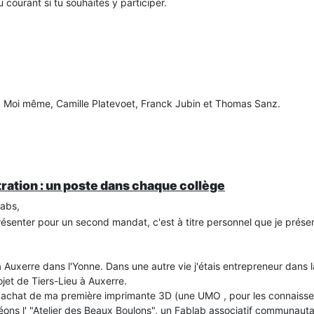
 courant si tu souhaites y participer.
 Moi même, Camille Platevoet, Franck Jubin et Thomas Sanz.
ration : un poste dans chaque collège
labs,
résenter pour un second mandat, c'est à titre personnel que je prése
 Auxerre dans l'Yonne. Dans une autre vie j'étais entrepreneur dans la
ojet de Tiers-Lieu à Auxerre.
l'achat de ma première imprimante 3D (une UMO , pour les connaisseu
ons l' "Atelier des Beaux Boulons", un Fablab associatif communautai