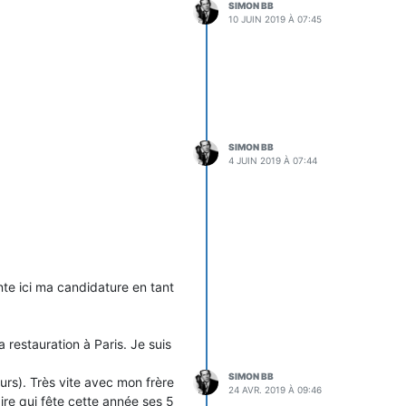
SIMON BB
10 JUIN 2019 À 07:45
SIMON BB
4 JUIN 2019 À 07:44
nte ici ma candidature en tant
 restauration à Paris. Je suis
SIMON BB
rs). Très vite avec mon frère
24 AVR. 2019 À 09:46
re qui fête cette année ses 5