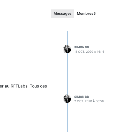
Messages
Membres
5
SIMON BB
11 OCT. 2020 À 16:16
rter au RFFLabs. Tous ces
SIMON BB
2 OCT. 2020 À 08:58