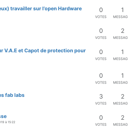
eux) travailler sur l’open Hardware
0
1
VOTES
MESSAG
0
2
VOTES
MESSAG
ur V.A.E et Capot de protection pour
0
1
VOTES
MESSAG
0
1
VOTES
MESSAG
es fab labs
3
2
VOTES
MESSAG
sse
0
2
019 à 15:22
VOTES
MESSAG