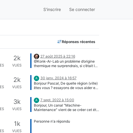
S'inscrire
Se connecter
Réponses récentes
27 août 2025 à 22:16
2k
@Konk-Ar-Lab un problème d’origine
ES
VUES
thermique me surprendrais, si c’était le
cas vous devriez avoir le problème de
plus en plus souvent au fur et à mesure
30 janv. 2024 à 16:57
2k
A
que la machine chauffe pendant une
Bonjour Pascal, De quelle région (ville)
gravure. Là ça semble très ponctuel…
ES
VUES
êtes vous ? essayons de vous aider en
vous orientant vers les membres du
réseau au plus proche de vous
7 sept. 2022 à 15:00
3k
A
Bonjour, Un canal "Machine-
ES
VUES
Maintenance" vient de se créer cet été
et il parait pertinent de continuer cet
échange la bas peut-être. Nous
Personne n'a répondu
1k
échangeons de plus en plus sur le
Mattermost du RFFLabs qui rassemble
ES
VUES
+100 Fablabs français et de plus en