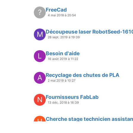
FreeCad
?
4 mai 2018 à 20:54
Découpeuse laser RobotSeed-1610L 
M
28 sept. 2019 à 19:39
Besoin d'aide
L
16 août 2019 à 11:22
Recyclage des chutes de PLA
A
2 mai 2019 à 10:27
Fournisseurs FabLab
N
13 déc. 2018 à 16:39
Cherche stage technicien assista
H
17 janv. 2019 à 11:24