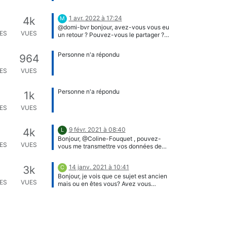
plus de makers independants aussi.
Lien pour rejoindre l'outil de discussion
1 avr. 2022 à 17:24
4k
M
Mattermost (dispo sur web, application
@domi-bvr bonjour, avez-vous vous eu
mobile et tablette) : Mes premiers pas
ES
VUES
un retour ? Pouvez-vous le partager ?
sur mattermost Bonne journée,
Mathieu
Alexandre
Personne n'a répondu
964
ES
VUES
Personne n'a répondu
1k
ES
VUES
9 févr. 2021 à 08:40
4k
L
Bonjour, @Coline-Fouquet , pouvez-
ES
VUES
vous me transmettre vos données de
contact en envoyant un email à
hautsdefrance@fablab.fr ? Je vous
14 janv. 2021 à 10:41
3k
C
apporterai des éléments d'informations.
Bonjour, je vois que ce sujet est ancien
Cordialement, Luc Hanneuse.
ES
VUES
mais ou en êtes vous? Avez vous
trouvé des alternatives répondant à
vos besoin ou avez vous avancé sur
l'excel avec Macro? A bientot. Caroline