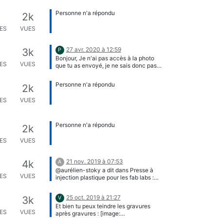
Personne n'a répondu
2k
ES
VUES
27 avr. 2020 à 12:59
3k
P
Bonjour, Je n'ai pas accès à la photo
ES
VUES
que tu as envoyé, je ne sais donc pas
quelle est ton projet mais je suis
étonnée qu'aucun artisan bijoutier n'ait
Personne n'a répondu
2k
pu t'aider... Tu n'as peut-être pas
trouvé celui qui te convient... Moi, j'ai
ES
VUES
travaillé dans différents secteurs à
cheval entre le luxe, les arts plastiques
et l'artisanat, or, les bijoutiers (ou autres
artisans) répondent parfois à des
Personne n'a répondu
2k
demandes d'artistes ou clients luxe
totalement hors normes et même
ES
VUES
farfelues ! Je pense que tu n'as pas
encore trouvé le prestataire qu'il te faut
ou bien ton projet n'est pas du tout
21 nov. 2019 à 07:53
4k
A
réalisable et tu devras faire des
@aurélien-stoky a dit dans Presse à
compromis bien sûr... Bon courage !
ES
VUES
injection plastique pour les fab labs :
Bonjour, je suis actuellement en train
de développer Holipresse, une presse à
25 oct. 2019 à 21:27
3k
V
injection plastique manuelle, et je fais
Et bien tu peux teindre les gravures
une enquête auprès des futurs usagers
ES
VUES
après gravures : [image:
pour pouvoir proposer plusieurs