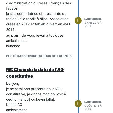
d'administration du reseau français des
fababs.
je suis cofondatrice et présidente du
fablab kelle fabrik à dijon. Association
LAURENCEBL
L
8 AVR. 2016 À
créée en 2012 et fablab ouvert en avril
12:29
2014.
au plaisir de vous revoir à toulouse
amicalement
laurence
POSTÉ DANS ORDRE DU JOUR DE L’AG 2016
RE: Choix de la date de l’AG
constitutive
bonjour,
je ne serai pas presente pour l'AG
constitutive, je donne mon pouvoir à
cedric (nancy) ou kevin (albi).
LAURENCEBL
L
bonne AG
9 DÉC. 2015 À
amicalement
15:58