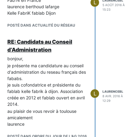
Fab14 en France"
LAURENCEBL
L
5 AOÛT 2016 À
laurence berthoud lafarge
15:23
Kelle FabriK fablab Dijon
POSTÉ DANS ACTUALITÉ DU RÉSEAU
RE: Candidats au Conseil
d’Administration
bonjour,
je présente ma candidature au conseil
d'administration du reseau français des
fababs.
je suis cofondatrice et présidente du
fablab kelle fabrik à dijon. Association
LAURENCEBL
L
8 AVR. 2016 À
créée en 2012 et fablab ouvert en avril
12:29
2014.
au plaisir de vous revoir à toulouse
amicalement
laurence
POSTÉ DANS ORDRE DU JOUR DE L’AG 2016