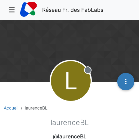
Réseau Fr. des FabLabs
L
Hors-ligne
Accueil
laurenceBL
laurenceBL
@laurenceBL