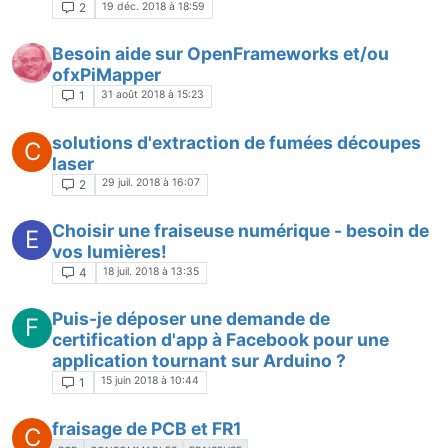
19 déc. 2018 à 18:59
2
Besoin aide sur OpenFrameworks et/ou
ofxPiMapper
31 août 2018 à 15:23
1
solutions d'extraction de fumées découpes
C
laser
29 juil. 2018 à 16:07
2
Choisir une fraiseuse numérique - besoin de
E
vos lumières!
18 juil. 2018 à 13:35
4
Puis-je déposer une demande de
F
certification d'app à Facebook pour une
application tournant sur Arduino ?
15 juin 2018 à 10:44
1
fraisage de PCB et FR1
C