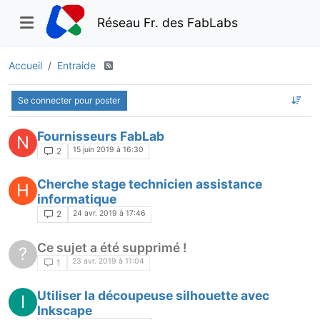
Réseau Fr. des FabLabs
Accueil
Entraide
Se connecter pour poster
Fournisseurs FabLab
N
15 juin 2019 à 16:30
2
Cherche stage technicien assistance
H
informatique
24 avr. 2019 à 17:46
2
Ce sujet a été supprimé !
?
23 avr. 2019 à 11:04
1
Utiliser la découpeuse silhouette avec
I
Inkscape