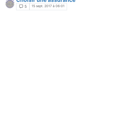
15 sept. 2017 à 06:01
5
Vidéoconférence MCU MIT ?!
8 sept. 2017 à 17:10
6
Creer son fan club ou Communauté avant
J
une campagne de financement
6 sept. 2017 à 22:27
4
Led clignotante pour badge
18 août 2017 à 05:33
3
Comment transformer un visiteur en Maker
?
1 août 2017 à 14:50
10
Mini-étude fréquentation
5 avr. 2017 à 19:25
11
Financement participatif - Bonnes idées ?