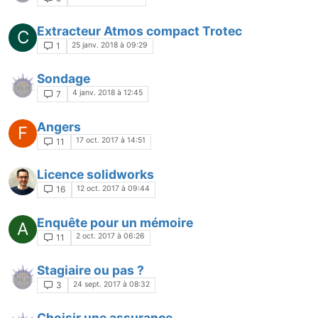
Extracteur Atmos compact Trotec
C
25 janv. 2018 à 09:29
1
Sondage
4 janv. 2018 à 12:45
7
Angers
F
17 oct. 2017 à 14:51
11
Licence solidworks
12 oct. 2017 à 09:44
16
Enquête pour un mémoire
A
2 oct. 2017 à 06:26
11
Stagiaire ou pas ?
24 sept. 2017 à 08:32
3
Choisir une assurance