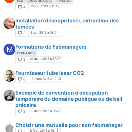
PCB
CONSOMMABLES
FRAISEUSE
10 avr. 2018 à 11:49
4
Installation découpe laser, extraction des
fumées
2 avr. 2018 à 08:04
3
Formations de Fabmanagers
M
FORMATION
21 mars 2018 à 17:17
9
Fournisseur tube laser CO2
13 mars 2018 à 10:28
8
Exemple de convention d’occupation
temporaire du domaine publique ou de bail
précaire
12 mars 2018 à 08:43
2
Choisir une mutuelle pour son fabmanager
8 févr. 2018 à 16:18
5