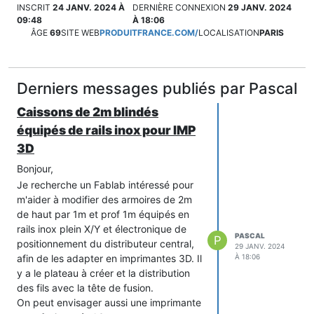
INSCRIT
24 JANV. 2024 À
DERNIÈRE CONNEXION
29 JANV. 2024
09:48
À 18:06
ÂGE
69
SITE WEB
PRODUITFRANCE.COM/
LOCALISATION
PARIS
Derniers messages publiés par Pascal
Caissons de 2m blindés
équipés de rails inox pour IMP
3D
Bonjour,
Je recherche un Fablab intéressé pour
m'aider à modifier des armoires de 2m
de haut par 1m et prof 1m équipés en
rails inox plein X/Y et électronique de
PASCAL
P
positionnement du distributeur central,
29 JANV. 2024
afin de les adapter en imprimantes 3D. Il
À 18:06
y a le plateau à créer et la distribution
des fils avec la tête de fusion.
On peut envisager aussi une imprimante