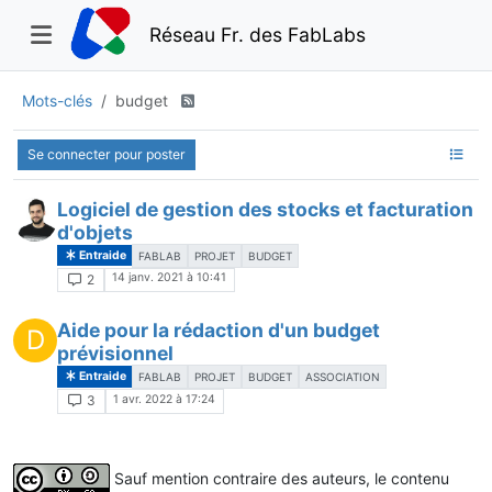
Réseau Fr. des FabLabs
Mots-clés
budget
Se connecter pour poster
Logiciel de gestion des stocks et facturation
d'objets
Entraide
FABLAB
PROJET
BUDGET
14 janv. 2021 à 10:41
2
Aide pour la rédaction d'un budget
D
prévisionnel
Entraide
FABLAB
PROJET
BUDGET
ASSOCIATION
1 avr. 2022 à 17:24
3
Sauf mention contraire des auteurs, le contenu