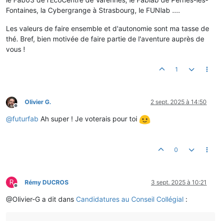
Fontaines, la Cybergrange à Strasbourg, le FUNlab ....
Les valeurs de faire ensemble et d'autonomie sont ma tasse de
thé. Bref, bien motivée de faire partie de l'aventure auprès de
vous !
1
Olivier G.
2 sept. 2025 à 14:50
Hors-ligne
@
futurfab
Ah super ! Je voterais pour toi
0
R
Rémy DUCROS
3 sept. 2025 à 10:21
Hors-ligne
@Olivier-G a dit dans
Candidatures au Conseil Collégial
: