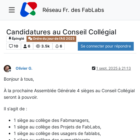
Réseau Fr. des FabLabs
Candidatures au Conseil Collégial
Épinglé
Ordre du jour de l’AG 2025
10
6
3.5k
6
Se connecter pour répondre
Olivier G.
1 sept. 2025 à 21:13
Hors-ligne
Bonjour à tous,
À la prochaine Assemblée Générale 4 sièges au Conseil Collégial
seront à pouvoir.
Il s'agit de :
1 siège au collège des Fabmanagers,
1 siège au collège des Projets de FabLabs,
1 siège au collège des usagers de fablabs,
1 siège au collège des sympathisants.