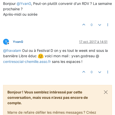
Bonjour
@
YvanG
, Peut-on plutôt convenir d'un RDV ? La semaine
prochaine ?
Après-midi ou soirée
0
Y
YvanG
17 oct. 2017 à 14:51
Hors-ligne
@
fravalam
Oui ou à Festival D on y es tout le week end sous la
bannière Libre éduc
voici mon mail : yvan.godreau @
centresocial-chemille.asso.fr
sans les espaces !
0
Bonjour ! Vous semblez intéressé par cette
conversation, mais vous n’avez pas encore de
compte.
Marre de refaire défiler les mêmes messages ? Créez