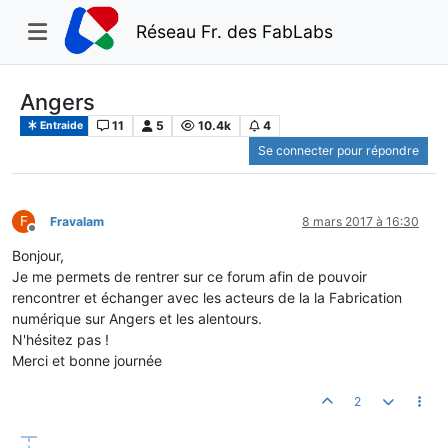
Réseau Fr. des FabLabs
Angers
11
5
10.4k
4
Entraide
Se connecter pour répondre
F
Fravalam
8 mars 2017 à 16:30
Hors-ligne
Bonjour,
Je me permets de rentrer sur ce forum afin de pouvoir
rencontrer et échanger avec les acteurs de la la Fabrication
numérique sur Angers et les alentours.
N'hésitez pas !
Merci et bonne journée
2