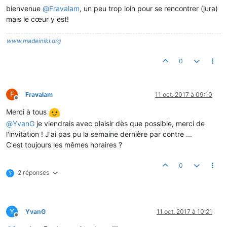
bienvenue
@
Fravalam
, un peu trop loin pour se rencontrer (jura)
mais le cœur y est!
www.madeiniki.org
0
F
Fravalam
11 oct. 2017 à 09:10
Hors-ligne
Merci à tous
@
YvanG
je viendrais avec plaisir dès que possible, merci de
l'invitation ! J'ai pas pu la semaine dernière par contre ...
C'est toujours les mêmes horaires ?
0
2 réponses
Y
Y
YvanG
11 oct. 2017 à 10:21
Hors-ligne