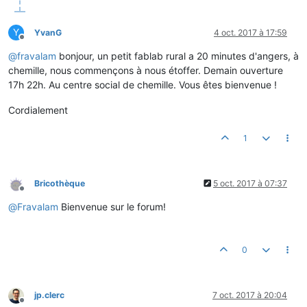
Y
YvanG
4 oct. 2017 à 17:59
Hors-ligne
@
fravalam
bonjour, un petit fablab rural a 20 minutes d'angers, à
chemille, nous commençons à nous étoffer. Demain ouverture
17h 22h. Au centre social de chemille. Vous êtes bienvenue !
Cordialement
1
Bricothèque
5 oct. 2017 à 07:37
Hors-ligne
@
Fravalam
Bienvenue sur le forum!
0
jp.clerc
7 oct. 2017 à 20:04
Hors-ligne