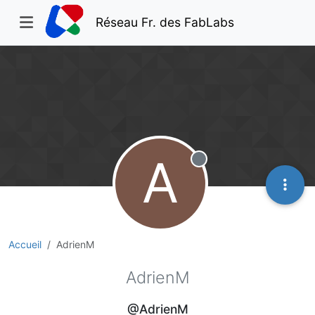
Réseau Fr. des FabLabs
A
Hors-ligne
Accueil
AdrienM
AdrienM
@AdrienM