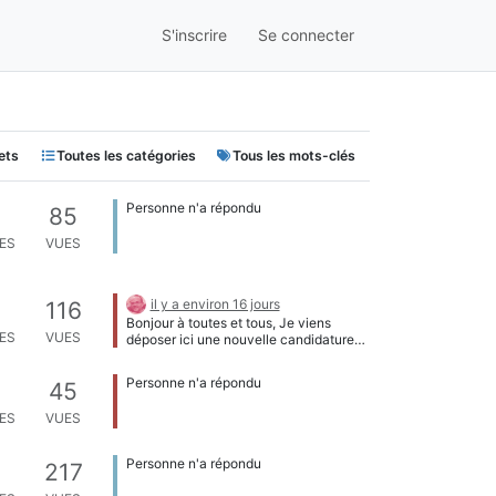
S'inscrire
Se connecter
ets
Toutes les catégories
Tous les mots-clés
Personne n'a répondu
85
ES
VUES
il y a environ 16 jours
116
Bonjour à toutes et tous, Je viens
ES
VUES
déposer ici une nouvelle candidature
mais au collège des Fabmanagers. En
effet, alors que j'ai été élu en octobre
Personne n'a répondu
45
2015 comme représentant de la
Quincaillerie pour le collège des
ES
VUES
FabLabs et espaces du faire, cette
candidature a été annulée par mon
employeur l'Agglo du Grand Guéret qui
Personne n'a répondu
217
a alors positionné une nouvelle élue
comme référente au CC du RFFLABS