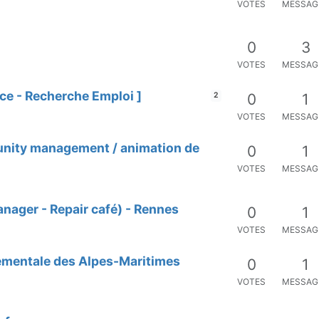
VOTES
MESSAG
0
3
VOTES
MESSAG
ce - Recherche Emploi ]
0
1
2
VOTES
MESSAG
unity management / animation de
0
1
VOTES
MESSAG
nager - Repair café) - Rennes
0
1
VOTES
MESSAG
tementale des Alpes-Maritimes
0
1
VOTES
MESSAG