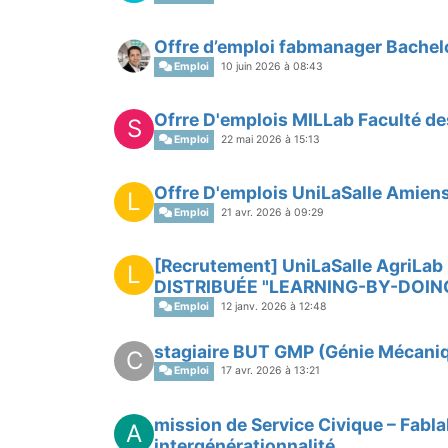
Offre d’emploi fabmanager Bachelo
Emploi
10 juin 2026 à 08:43
Ofrre D'emplois MILLab Faculté de
S
Emploi
22 mai 2026 à 15:13
Offre D'emplois UniLaSalle Amien
L
Emploi
21 avr. 2026 à 09:29
[Recrutement] UniLaSalle AgriL
L
DISTRIBUÉE "LEARNING-BY-DOING
Emploi
12 janv. 2026 à 12:48
stagiaire BUT GMP (Génie Mécaniq
C
Emploi
17 avr. 2026 à 13:21
mission de Service Civique – Fablab
A
intergénérationnalité