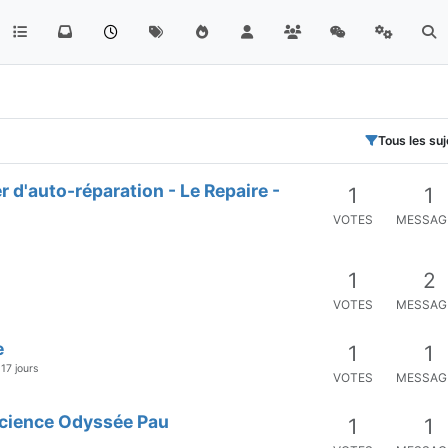
Tous les suj
r d'auto-réparation - Le Repaire -
1
1
VOTES
MESSAG
1
2
VOTES
MESSAG
e
1
1
 17 jours
VOTES
MESSAG
Science Odyssée Pau
1
1