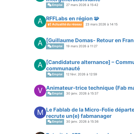
Emploi
27 mars 2026 à 15:42
RFFLabs en région 🧩
A
Actualité du réseau
23 mars 2026 à 14:15
[Guillaume Domas- Retour en Fran
A
Emploi
19 mars 2026 à 11:27
[Candidature alternance] – Comm
A
communauté
Emploi
12 févr. 2026 à 12:59
Animateur-trice technique (Fab ma
V
Emploi
30 janv. 2026 à 15:37
Le Fablab de la Micro-Folie dépar
M
recrute un(e) fabmanager
Emploi
30 janv. 2026 à 15:36