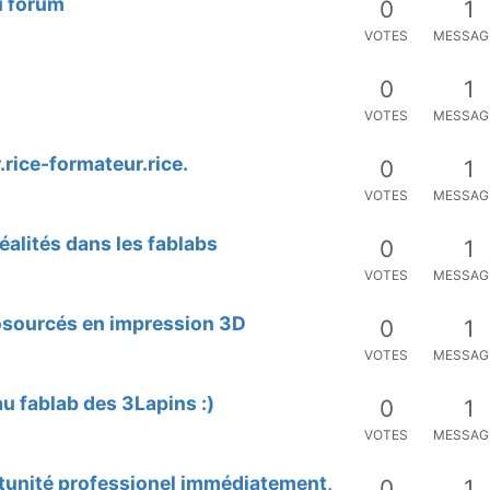
u forum
0
1
VOTES
MESSAG
0
1
VOTES
MESSAG
.rice-formateur.rice.
0
1
VOTES
MESSAG
éalités dans les fablabs
0
1
VOTES
MESSAG
iosourcés en impression 3D
0
1
VOTES
MESSAG
u fablab des 3Lapins :)
0
1
VOTES
MESSAG
tunité professionel immédiatement,
0
1