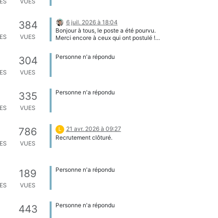
ES
VUES
début juin. J'ai été coopté fin juin sur
un siège vacant qui arrive à échéance
en octobre, en tant qu'adhérent au
6 juil. 2026 à 18:04
384
collège des Fabmanagers j'ai alors pu
Bonjour à tous, le poste a été pourvu.
reprendre mes activités au sein du CC
ES
VUES
Merci encore à ceux qui ont postulé !
dans le champs de la vie associative.
Bonne continuation à tous !
Cette nouvelle candidature sera plus
adaptée à ma situation et me permettra
Personne n'a répondu
304
de répondre au mieux au rôle de
membre du CC et d'apporter tout mon
ES
VUES
soutien au RFFLABS et à la
représentation des fabmanagers.euses.
Je reste disponible et engagé le plus
Personne n'a répondu
335
possible.
ES
VUES
21 avr. 2026 à 09:27
786
L
Recrutement clôturé.
ES
VUES
Personne n'a répondu
189
ES
VUES
Personne n'a répondu
443