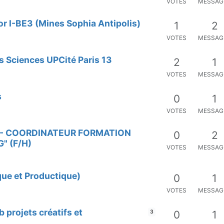
VOTES
MESSAG
r I-BE3 (Mines Sophia Antipolis)
1
2
VOTES
MESSAG
s Sciences UPCité Paris 13
2
1
VOTES
MESSAG
s
0
1
VOTES
MESSAG
ab - COORDINATEUR FORMATION
0
2
" (F/H)
VOTES
MESSAG
ue et Productique)
0
1
VOTES
MESSAG
 projets créatifs et
0
1
3