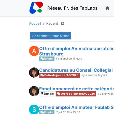
Réseau Fr. des FabLabs
Accueil
Récent
Se connecter pour poster
Offre d'emploi Animateur.ice atelie
A
Strasbourg
Emploi
il y a environ 11 jours
Candidatures au Conseil Collegial
Ordre du jour de l'AG 2026
il y a environ 17 jours
Fonctionnement de cette catégori
Épinglé
Ordre du jour de l'AG 2026
il y a environ
Offre d'emploi Animateur Fablab 
S
Emploi
7 juil. 2026 à 13:02