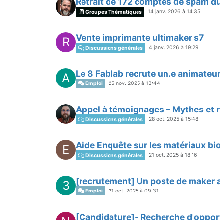
Retrait de 172 comptes de spam d
14 janv. 2026 à 14:35
Groupes Thématiques
Vente imprimante ultimaker s7
R
4 janv. 2026 à 19:29
Discussions générales
Le 8 Fablab recrute un.e animateur
A
Emploi
25 nov. 2025 à 13:44
Appel à témoignages – Mythes et r
28 oct. 2025 à 15:48
Discussions générales
Aide Enquête sur les matériaux b
E
21 oct. 2025 à 18:16
Discussions générales
[recrutement] Un poste de maker a
3
Emploi
21 oct. 2025 à 09:31
[Candidature]- Recherche d'oppor