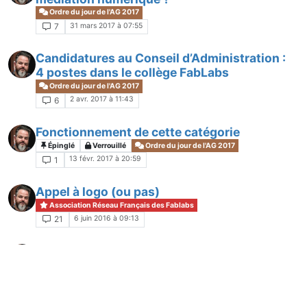
Ordre du jour de l'AG 2017
31 mars 2017 à 07:55
7
Candidatures au Conseil d’Administration :
4 postes dans le collège FabLabs
Ordre du jour de l'AG 2017
2 avr. 2017 à 11:43
6
Fonctionnement de cette catégorie
Épinglé
Verrouillé
Ordre du jour de l'AG 2017
13 févr. 2017 à 20:59
1
Appel à logo (ou pas)
Association Réseau Français des Fablabs
6 juin 2016 à 09:13
21
Nombre de vues sur les posts
Groupes Thématiques
27 mars 2016 à 17:13
2