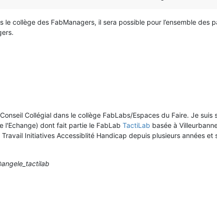
s le collège des FabManagers, il sera possible pour l’ensemble des part
gers.
onseil Collégial dans le collège FabLabs/Espaces du Faire. Je suis sa
de l'Echange) dont fait partie le FabLab
TactiLab
basée à Villeurbanne
ravail Initiatives Accessiblité Handicap depuis plusieurs années e
angele_tactilab