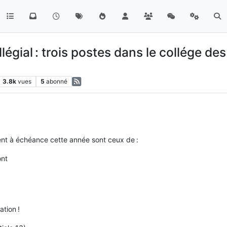
égial : trois postes dans le collége de
3.8k
vues
5
abonné
ent à échéance cette année sont ceux de :
ont
ation !