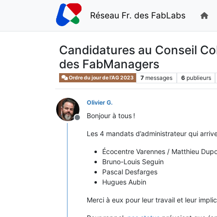
Réseau Fr. des FabLabs
Candidatures au Conseil Coll
des FabManagers
7
messages
6
publieurs
Ordre du jour de l’AG 2023
Olivier G.
Bonjour à tous !
Hors-ligne
Les 4 mandats d’administrateur qui arriv
Écocentre Varennes / Matthieu Dup
Bruno-Louis Seguin
Pascal Desfarges
Hugues Aubin
Merci à eux pour leur travail et leur implic