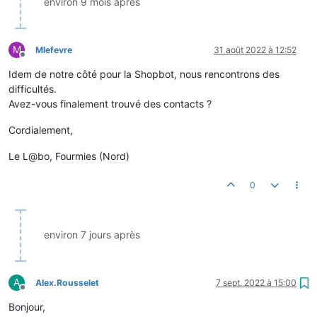
environ 9 mois après
M
Mlefevre
31 août 2022 à 12:52
Hors-ligne
Idem de notre côté pour la Shopbot, nous rencontrons des
difficultés.
Avez-vous finalement trouvé des contacts ?
Cordialement,
Le L@bo, Fourmies (Nord)
0
environ 7 jours après
A
Alex.Rousselet
7 sept. 2022 à 15:00
Hors-ligne
Bonjour,