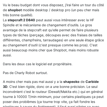
Vu le beau budget dont vous disposez, j'irai faire un tour du côté
de
shopbot
modèle desktop / desktop pro (un peu cher mais
très bonne qualité).
La
stepcraft 2 D840
peut aussi vous intéresser avec la HF
Spindle et le mécanisme de changement d'outils. Le gros
avantage de la stepcraft est qu'elle permet de faire plusieurs
types de tâches (perçage, découpes avec des fraises de tailles
différentes, champfreins, tarraudages) en une seule étape grâce
au changement d'outil (c'est presque comme les pros). C'est
aussi beaucoup moins cher que Shopbot, mais moins robuste
aussi.
Dans les deux cas le logiciel est propriétaire.
Pas de Charly Robot surtout.
A moins cher mais pas mal aussi y a la
shapeoko
de
Carbide
3D
. C'est bien rigide, donc on a une bonne précision. Le seul
inconvénient c'est le routeur (Dewalt/Makita etc.) qui en général
tourne à 10000 T/min minimum, pour certains plastiques ça peut
poser des problèmes (ça tourne trop vite, ça fait fondre les
plastiques à cause du frottement). Il faut aussi piloter ça avec