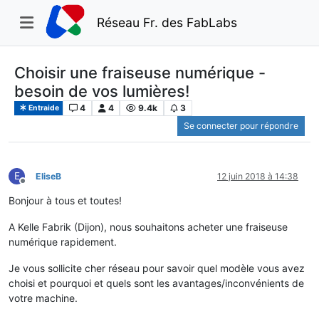
Réseau Fr. des FabLabs
Choisir une fraiseuse numérique -
besoin de vos lumières!
4
4
9.4k
3
Entraide
Se connecter pour répondre
E
EliseB
12 juin 2018 à 14:38
Hors-ligne
Bonjour à tous et toutes!
A Kelle Fabrik (Dijon), nous souhaitons acheter une fraiseuse
numérique rapidement.
Je vous sollicite cher réseau pour savoir quel modèle vous avez
choisi et pourquoi et quels sont les avantages/inconvénients de
votre machine.