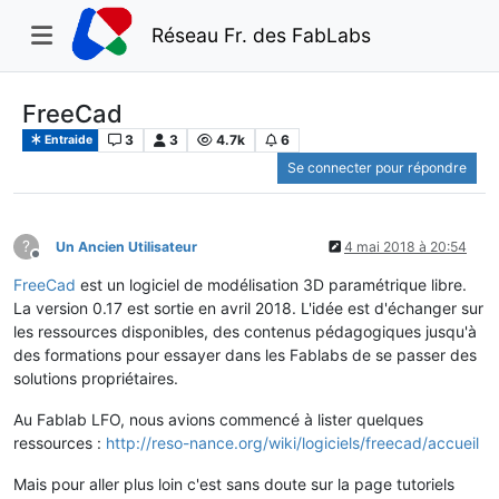
Réseau Fr. des FabLabs
FreeCad
3
3
4.7k
6
Entraide
Se connecter pour répondre
?
Un Ancien Utilisateur
4 mai 2018 à 20:54
Hors-ligne
FreeCad
est un logiciel de modélisation 3D paramétrique libre.
La version 0.17 est sortie en avril 2018. L'idée est d'échanger sur
les ressources disponibles, des contenus pédagogiques jusqu'à
des formations pour essayer dans les Fablabs de se passer des
solutions propriétaires.
Au Fablab LFO, nous avions commencé à lister quelques
ressources :
http://reso-nance.org/wiki/logiciels/freecad/accueil
Mais pour aller plus loin c'est sans doute sur la page tutoriels