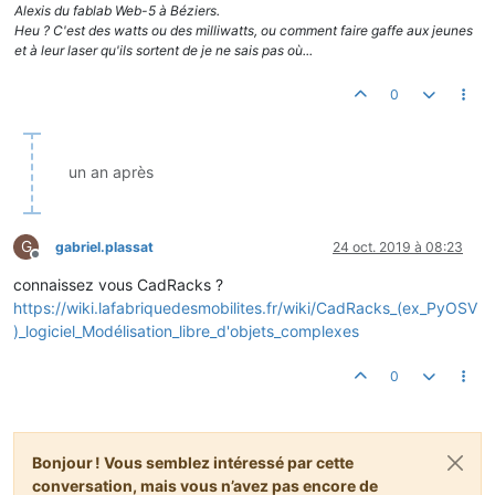
Alexis du fablab Web-5 à Béziers.
Heu ? C'est des watts ou des milliwatts, ou comment faire gaffe aux jeunes
et à leur laser qu'ils sortent de je ne sais pas où...
0
un an après
G
gabriel.plassat
24 oct. 2019 à 08:23
Hors-ligne
connaissez vous CadRacks ?
https://wiki.lafabriquedesmobilites.fr/wiki/CadRacks_(ex_PyOSV
)_logiciel_Modélisation_libre_d'objets_complexes
0
Bonjour ! Vous semblez intéressé par cette
conversation, mais vous n’avez pas encore de