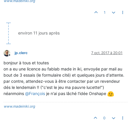
www.madeiniki.org
1
environ 11 jours après
jp.clerc
7 oct. 2017 à 20:01
Hors-ligne
bonjour à tous et toutes
on a eu une licence au fablab made in iki, envoyée par mail au
bout de 3 essais (le formulaire cité) et quelques jours d'attente.
par contre, attendez-vous à être contacter par un revendeur
dés le lendemain !! ("c'est le jeu ma pauvre lucette!")
néanmoins
@
François
je n'ai pas lâché l'idée Onshape
www.madeiniki.org
0