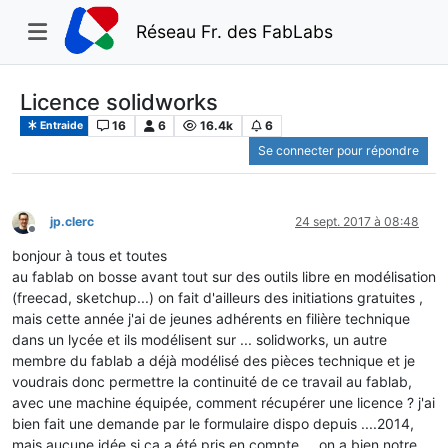
Réseau Fr. des FabLabs
Licence solidworks
16
6
16.4k
6
Entraide
Se connecter pour répondre
jp.clerc
24 sept. 2017 à 08:48
Hors-ligne
bonjour à tous et toutes
au fablab on bosse avant tout sur des outils libre en modélisation
(freecad, sketchup...) on fait d'ailleurs des initiations gratuites ,
mais cette année j'ai de jeunes adhérents en filière technique
dans un lycée et ils modélisent sur ... solidworks, un autre
membre du fablab a déjà modélisé des pièces technique et je
voudrais donc permettre la continuité de ce travail au fablab,
avec une machine équipée, comment récupérer une licence ? j'ai
bien fait une demande par le formulaire dispo depuis ....2014,
mais aucune idée si ça a été pris en compte ... on a bien notre