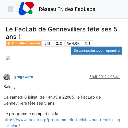
Réseau Fr. des FabLabs
Le FacLab de Gennevilliers fête ses 5
ans !
2
2
4.6k
1
Actualité du réseau
Se connecter pour répondre
gregoware
5 juil. 2017 à 08:41
Hors-ligne
Salut ,
Ce samedi 8 juillet, de 14h05 a 22h05, le FacLab de
Gennevilliers fête ses 5 ans !
Le programme complet est là :
https://www.faclab.org/programme/le-faclab-vous-recoit-cinq-
sur-cinq/