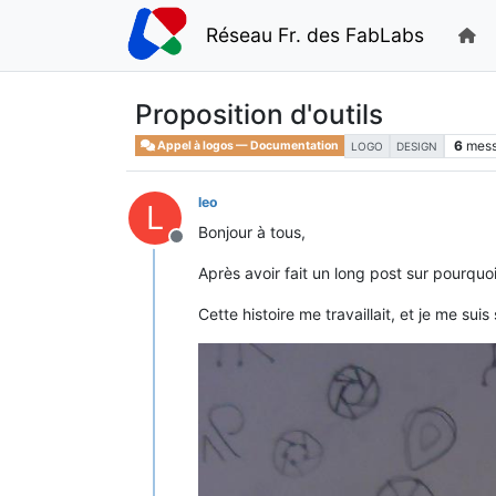
Réseau Fr. des FabLabs
Proposition d'outils
6
mes
Appel à logos — Documentation
LOGO
DESIGN
leo
L
Bonjour à tous,
Hors-ligne
Après avoir fait un long post sur pourqu
Cette histoire me travaillait, et je me su