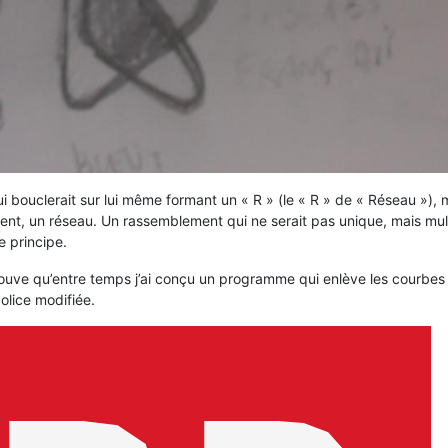
qui bouclerait sur lui même formant un « R » (le « R » de « Réseau »)
t, un réseau. Un rassemblement qui ne serait pas unique, mais multip
e principe.
 trouve qu’entre temps j’ai conçu un programme qui enlève les courbe
police modifiée.