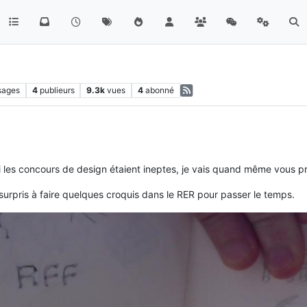
sages
4
publieurs
9.3k
vues
4
abonné
oi les concours de design étaient ineptes, je vais quand même vous 
is surpris à faire quelques croquis dans le RER pour passer le temps.