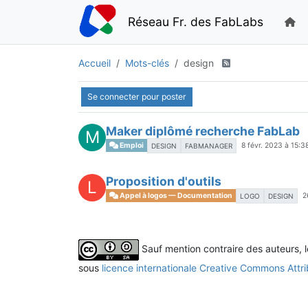
Réseau Fr. des FabLabs
Accueil
Mots-clés
design
Se connecter pour poster
Maker diplômé recherche FabLab
M
Emploi
8 févr. 2023 à 15:3
DESIGN
FABMANAGER
Proposition d'outils
L
Appel à logos — Documentation
2
LOGO
DESIGN
Sauf mention contraire des auteurs, 
sous
licence internationale Creative Commons Attri