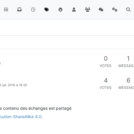
0
1
8
VOTES
MESSAG
4
6
6 juil. 2016 à 16:20
VOTES
MESSAG
le contenu des échanges est partagé
bution-ShareAlike 4.0
.