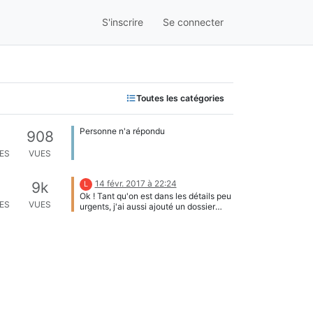
S'inscrire
Se connecter
Toutes les catégories
Personne n'a répondu
908
ES
VUES
14 févr. 2017 à 22:24
9k
L
Ok ! Tant qu'on est dans les détails peu
ES
VUES
urgents, j'ai aussi ajouté un dossier
favicon, ayant observé le caractère
approximatif du favicon de fablab.fr et
de l'image utilisé ici-même en haut à
gauche. Ne pas hésiter à me réclamer
des éléments jugés manquants que
j'aurais pu oublier, que ça soit prêt pour
des usages ultérieurs !