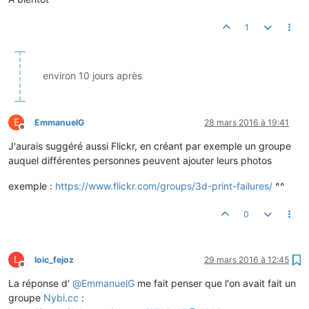
1
environ 10 jours après
E
EmmanuelG
28 mars 2016 à 19:41
Hors-ligne
J'aurais suggéré aussi Flickr, en créant par exemple un groupe
auquel différentes personnes peuvent ajouter leurs photos
exemple :
https://www.flickr.com/groups/3d-print-failures/
^^
0
L
loic_fejoz
29 mars 2016 à 12:45
Hors-ligne
La réponse d'
@
EmmanuelG
me fait penser que l'on avait fait un
groupe
Nybi.cc
: