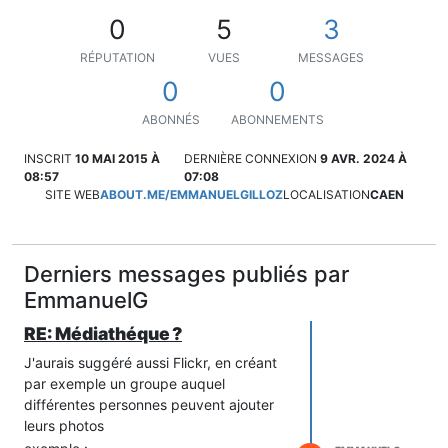
0
5
3
RÉPUTATION
VUES
MESSAGES
0
0
ABONNÉS
ABONNEMENTS
INSCRIT
10 MAI 2015 À
DERNIÈRE CONNEXION
9 AVR. 2024 À
08:57
07:08
SITE WEB
ABOUT.ME/EMMANUELGILLOZ
LOCALISATION
CAEN
Derniers messages publiés par
EmmanuelG
RE: Médiathéque ?
J'aurais suggéré aussi Flickr, en créant
par exemple un groupe auquel
différentes personnes peuvent ajouter
leurs photos