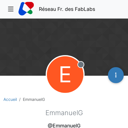
Réseau Fr. des FabLabs
E
Hors-ligne
Accueil
EmmanuelG
EmmanuelG
@EmmanuelG