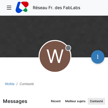
Réseau Fr. des FabLabs
W
Hors-ligne
WoMa
Contesté
Messages
Récent
Meilleur sujets
Contesté