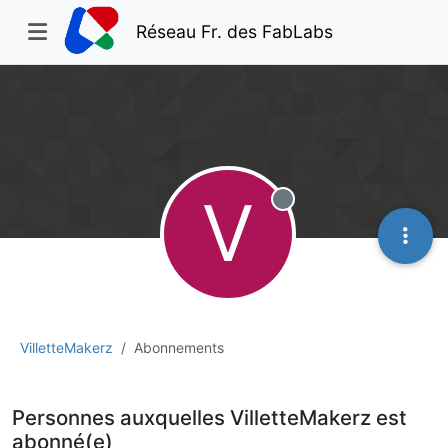
Réseau Fr. des FabLabs
V
Hors-ligne
VilletteMakerz
Abonnements
Personnes auxquelles VilletteMakerz est
abonné(e)