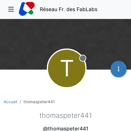
Réseau Fr. des FabLabs
T
Hors-ligne
Accueil
thomaspeter441
thomaspeter441
@thomaspeter441