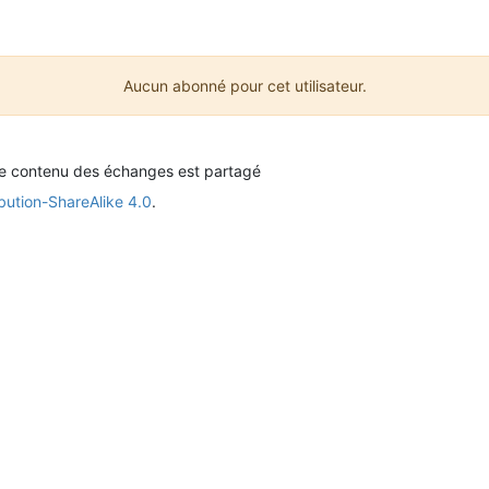
Aucun abonné pour cet utilisateur.
le contenu des échanges est partagé
bution-ShareAlike 4.0
.