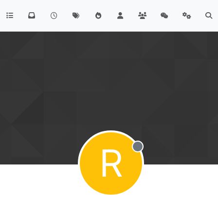
R
Hors-ligne