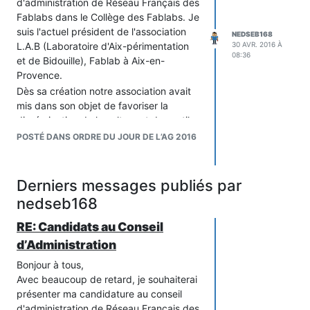
d'administration de Réseau Français des
Fablabs dans le Collège des Fablabs. Je
suis l'actuel président de l'association
NEDSEB168
L.A.B (Laboratoire d'Aix-périmentation
30 AVR. 2016 À
08:36
et de Bidouille), Fablab à Aix-en-
Provence.
Dès sa création notre association avait
mis dans son objet de favoriser la
dissémination de la culture et des outils
des makers sur le plus large territoire.
POSTÉ DANS ORDRE DU JOUR DE L’AG 2016
J'espère que par cet engagement au
sein du réseau, je pourrai continuer à
servir cet objectif.
Derniers messages publiés par
À la semaine prochaine
nedseb168
Sébastien NEDJAR
RE: Candidats au Conseil
d’Administration
Bonjour à tous,
Avec beaucoup de retard, je souhaiterai
présenter ma candidature au conseil
d'administration de Réseau Français des