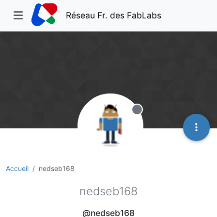
Réseau Fr. des FabLabs
Hors-ligne
Accueil
nedseb168
nedseb168
@nedseb168