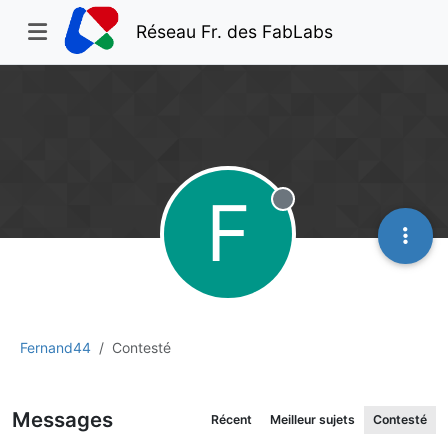
Réseau Fr. des FabLabs
F
Hors-ligne
Fernand44
Contesté
Messages
Récent
Meilleur sujets
Contesté