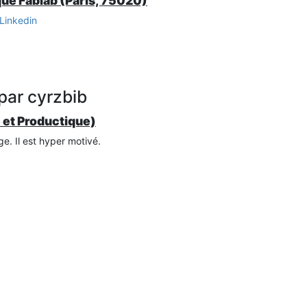
ue Fablab (Paris, 75020)
Linkedin
par cyrzbib
 et Productique)
e. Il est hyper motivé.
nique et Productique), je souhaite intégrer votre entreprise dans 