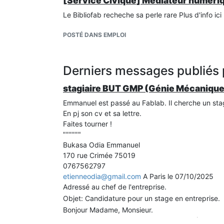
[Service Civique] Médiateur numériq
Le Bibliofab recheche sa perle rare Plus d'info ici
POSTÉ DANS EMPLOI
Derniers messages publiés 
stagiaire BUT GMP (Génie Mécanique
Emmanuel est passé au Fablab. Il cherche un stag
En pj son cv et sa lettre.
Faites tourner !
""""""
Bukasa Odia Emmanuel
170 rue Crimée 75019
0767562797
etienneodia@gmail.com
A Paris le 07/10/2025
Adressé au chef de l'entreprise.
Objet: Candidature pour un stage en entreprise.
Bonjour Madame, Monsieur.
Actuellement en deuxième de BUT GMP (Génie Méca