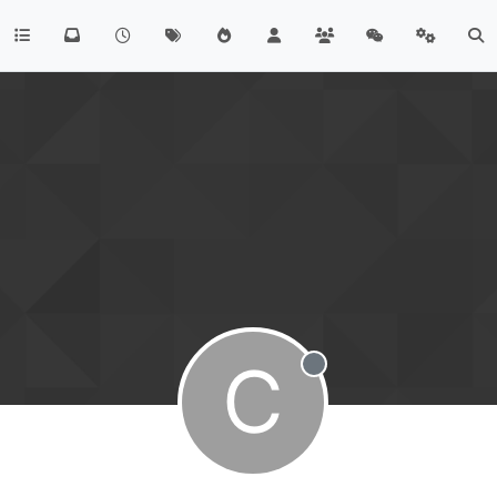
C
Hors-ligne