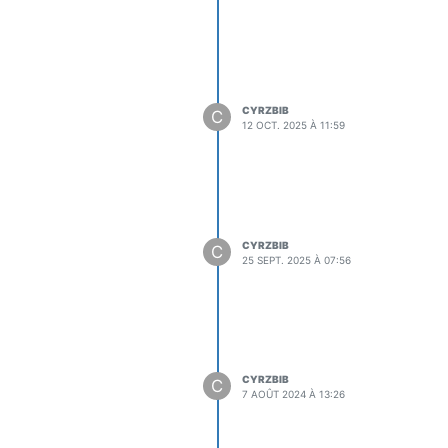
strielles et la conception mon
, conception d’un système de
CYRZBIB
C
s faire preuve d'écoute et
12 OCT. 2025 À 11:59
CYRZBIB
C
25 SEPT. 2025 À 07:56
CYRZBIB
C
7 AOÛT 2024 À 13:26