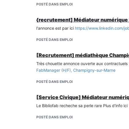
entreprise du 31/03/26 au 03/07/26.
POSTÉ DANS EMPLOI
Je souhaite travailler dans la conception mécaniq
toujours intéressé et donner l’envie d’apprendre 
{recrutement] Médiateur numérique
Par ailleurs j’ai réalisé différents travaux en co
trépied, conception d’un mini billard.
l'annonce est par ici
https://www.linkedin.com/j
Sérieux et soucieux de réussir, je possède les qua
POSTÉ DANS EMPLOI
d’attention afin de devenir le meilleur concepteur
Je vous pris d'agréer mes salutations les plus dis
[Recrutement] médiathèque Champi
Cyrille
Très chouette annonce ouverte aux contractuels 
FabManager (H/F), Champigny-sur-Marne
POSTÉ DANS EMPLOI
[Service Civique] Médiateur numériq
Le Bibliofab recheche sa perle rare Plus d'info ici
POSTÉ DANS EMPLOI