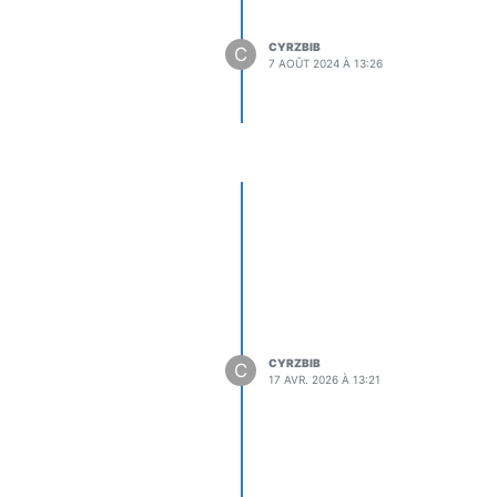
CYRZBIB
C
7 AOÛT 2024 À 13:26
CYRZBIB
C
17 AVR. 2026 À 13:21
le cadre d’un stage en