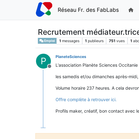
Réseau Fr. des FabLabs
Recrutement médiateur.trice 
1
messages
1
publieurs
751
vues
1
ab
Emploi
PlaneteSciences
P
L'association Planète Sciences Occitanie
Hors-ligne
les samedis et/ou dimanches après-midi, 
Volume horaire 237 heures. A cela devron
Offre complète à retrouver ici.
Profils maker, créatif, bon contact avec l