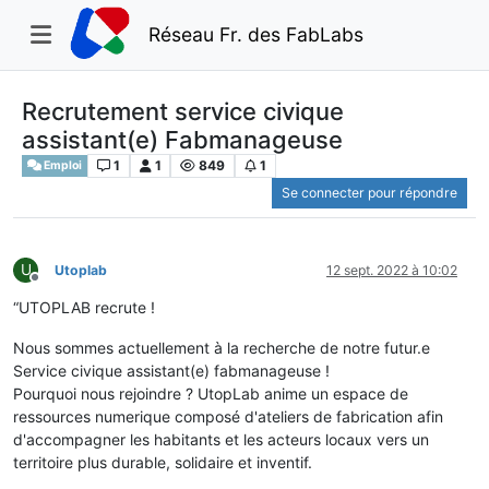
Réseau Fr. des FabLabs
Recrutement service civique
assistant(e) Fabmanageuse
1
1
849
1
Emploi
Se connecter pour répondre
U
Utoplab
12 sept. 2022 à 10:02
Hors-ligne
“UTOPLAB recrute !
Nous sommes actuellement à la recherche de notre futur.e
Service civique assistant(e) fabmanageuse !
Pourquoi nous rejoindre ? UtopLab anime un espace de
ressources numerique composé d'ateliers de fabrication afin
d'accompagner les habitants et les acteurs locaux vers un
territoire plus durable, solidaire et inventif.