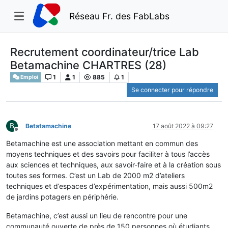
Réseau Fr. des FabLabs
Recrutement coordinateur/trice Lab
Betamachine CHARTRES (28)
1
1
885
1
Emploi
Se connecter pour répondre
B
Betatamachine
17 août 2022 à 09:27
Hors-ligne
Betamachine est une association mettant en commun des
moyens techniques et des savoirs pour faciliter à tous l’accès
aux sciences et techniques, aux savoir-faire et à la création sous
toutes ses formes. C’est un Lab de 2000 m2 d’ateliers
techniques et d’espaces d’expérimentation, mais aussi 500m2
de jardins potagers en périphérie.
Betamachine, c’est aussi un lieu de rencontre pour une
communauté ouverte de près de 150 personnes où étudiants,