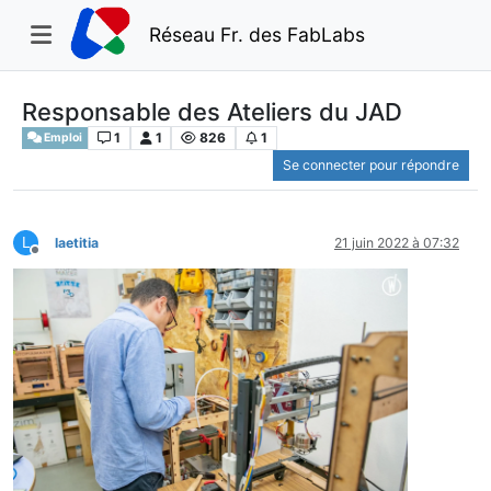
Réseau Fr. des FabLabs
Responsable des Ateliers du JAD
1
1
826
1
Emploi
Se connecter pour répondre
L
laetitia
21 juin 2022 à 07:32
Hors-ligne