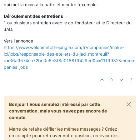
qui met la main à la patte et montre l’exemple.
Déroulement des entretiens
1 ou plusieurs entretien avec le co-fondateur et le Directeur du
JAD.
Vers l'annonce :
https://www.welcometothejungle.com/fr/companies/make-
ici/jobs/responsable-des-ateliers-du-jad_montreuil?
q=36a9574ea72be0e6e3f8c018819429cd&o=1119932&e=com
panies_jobs
0
Bonjour ! Vous semblez intéressé par cette
conversation, mais vous n’avez pas encore de
compte.
Marre de refaire défiler les mêmes messages ? Créez
un compte pour retrouver votre position, recevoir des