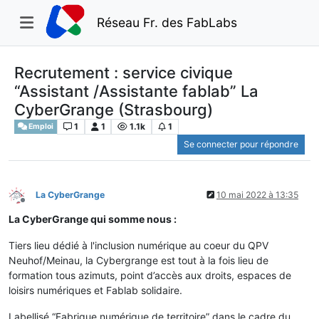
Réseau Fr. des FabLabs
Recrutement : service civique
“Assistant /Assistante fablab” La
CyberGrange (Strasbourg)
1
1
1.1k
1
Emploi
Se connecter pour répondre
La CyberGrange
10 mai 2022 à 13:35
Hors-ligne
La CyberGrange qui somme nous :
Tiers lieu dédié à l'inclusion numérique au coeur du QPV
Neuhof/Meinau, la Cybergrange est tout à la fois lieu de
formation tous azimuts, point d’accès aux droits, espaces de
loisirs numériques et Fablab solidaire.
Labellisé “Fabrique numérique de territoire” dans le cadre du