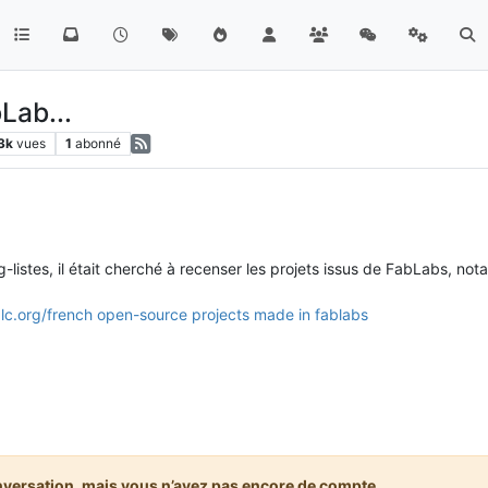
Lab...
3k
vues
1
abonné
g-listes, il était cherché à recenser les projets issus de FabLabs, no
alc.org/french open-source projects made in fablabs
nversation, mais vous n’avez pas encore de compte.