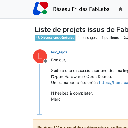
Réseau Fr. des FabLabs
Liste de projets issus de Fab
1
messages
1
publieurs
2.
Discussions générales
loic_fejoz
L
Bonjour,
Hors-ligne
Suite à une discussion sur une des mailin
l'Open Hardware / Open Source.
Un framapad a été créé :
https://framac
N'hésitez à compléter.
Merci
Bonjour ! Vous semblez intéressé par cette co