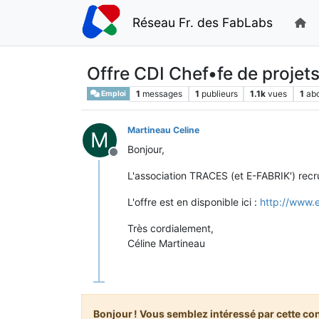
Réseau Fr. des FabLabs
Offre CDI Chef•fe de projets
1
messages
1
publieurs
1.1k
vues
1
ab
Emploi
Martineau Celine
M
Bonjour,
Hors-ligne
L'association TRACES (et E-FABRIK') recru
L'offre est en disponible ici :
http://www.e
Très cordialement,
Céline Martineau
Bonjour ! Vous semblez intéressé par cette co