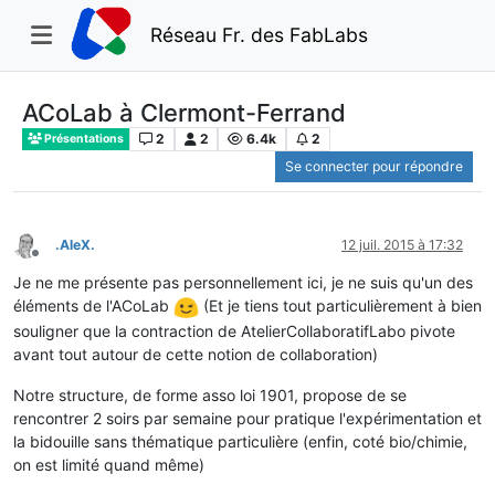
Réseau Fr. des FabLabs
ACoLab à Clermont-Ferrand
2
2
6.4k
2
Présentations
Se connecter pour répondre
.AleX.
12 juil. 2015 à 17:32
Hors-ligne
Je ne me présente pas personnellement ici, je ne suis qu'un des
éléments de l'ACoLab
(Et je tiens tout particulièrement à bien
souligner que la contraction de AtelierCollaboratifLabo pivote
avant tout autour de cette notion de collaboration)
Notre structure, de forme asso loi 1901, propose de se
rencontrer 2 soirs par semaine pour pratique l'expérimentation et
la bidouille sans thématique particulière (enfin, coté bio/chimie,
on est limité quand même)