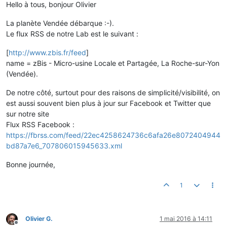
Hello à tous, bonjour Olivier
La planète Vendée débarque :-).
Le flux RSS de notre Lab est le suivant :
[
http://www.zbis.fr/feed
]
name = zBis - Micro-usine Locale et Partagée, La Roche-sur-Yon
(Vendée).
De notre côté, surtout pour des raisons de simplicité/visibilité, on
est aussi souvent bien plus à jour sur Facebook et Twitter que
sur notre site
Flux RSS Facebook :
https://fbrss.com/feed/22ec4258624736c6afa26e8072404944
bd87a7e6_707806015945633.xml
Bonne journée,
1
Olivier G.
1 mai 2016 à 14:11
Hors-ligne