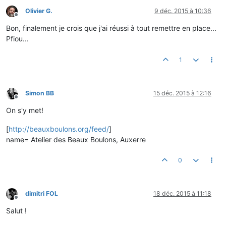
Olivier G.
9 déc. 2015 à 10:36
Hors-ligne
Bon, finalement je crois que j'ai réussi à tout remettre en place...
Pfiou...
1
Simon BB
15 déc. 2015 à 12:16
Hors-ligne
On s'y met!
[
http://beauxboulons.org/feed/
]
name= Atelier des Beaux Boulons, Auxerre
0
dimitri FOL
18 déc. 2015 à 11:18
Hors-ligne
Salut !