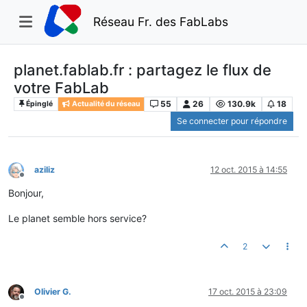
Réseau Fr. des FabLabs
planet.fablab.fr : partagez le flux de
votre FabLab
55
26
130.9k
18
Épinglé
Actualité du réseau
Se connecter pour répondre
aziliz
12 oct. 2015 à 14:55
Hors-ligne
Bonjour,
Le planet semble hors service?
2
Olivier G.
17 oct. 2015 à 23:09
Hors-ligne