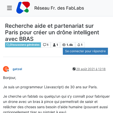
Réseau Fr. des FabLabs
Recherche aide et partenariat sur
Paris pour créer un drône intelligent
avec BRAS
1
1
1.4k
1
Discussions générales
Se connecter pour répondre
G
getzel
29 août 2021 à 12:18
Hors-ligne
Bonjour,
Je suis un programmeur (Javascript) de 30 ans sur Paris.
Je cherche un fablab ou quelqu'un qui s'y connaît pour fabriquer
un drone avec un bras à pince qui permettrait de saisir et
relâcher des choses sans besoin d'aide humaine (pouvant aussi
optionnellement tirer au pistolet à eau).