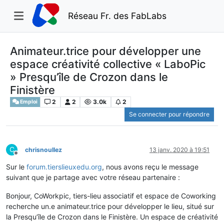
Réseau Fr. des FabLabs
Animateur.trice pour développer une
espace créativité collective « LaboPic
» Presqu’île de Crozon dans le
Finistère
2
2
3.0k
2
Emploi
Se connecter pour répondre
C
chrisnoullez
13 janv. 2020 à 19:51
Hors-ligne
Sur le
forum.tierslieuxedu.org
, nous avons reçu le message
suivant que je partage avec votre réseau partenaire :
Bonjour, CoWorkpic, tiers-lieu associatif et espace de Coworking
recherche un.e animateur.trice pour développer le lieu, situé sur
la Presqu’île de Crozon dans le Finistère. Un espace de créativité