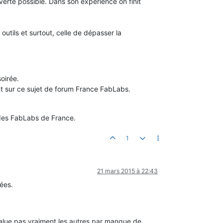
verte possible. Dans son expérience on finit
utils et surtout, celle de dépasser la
oirée.
int sur ce sujet de forum France FabLabs.
u des FabLabs de France.
1
21 mars 2015 à 22:43
ées.
value pas vraiment les autres par manque de