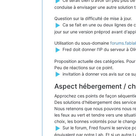
Ce serait bien d'avoir un peu plus de 
conduise à envisager une autre solution 
Question sur la difficulté de mise à jour.
Ca se fait en une ou deux lignes de
jour sur une version préprod avant d'appli
Utilisation du sous-domaine
forums.fabla
Fred doit donner l'IP du serveur à Ol
Proposition actuelle des catégories. Pour 
Peu de réactions sur ce point.
invitation à donner vos avis sur ce s
Aspect hébergement / cho
Approchez ces points de façon séquentie
Des solutions d'hébergement des services
Nous retenons que nous pouvons nous rep
les feux au vert et tendre vers une situat
choix, les bonnes volontés pour le change
Sur le forum, Fred fourni le service 
équivalent par notre Lab. Et si un autre L