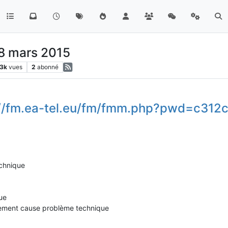
8 mars 2015
.3k
vues
2
abonné
://fm.ea-tel.eu/fm/fmm.php?pwd=c312
echnique
gue
ement cause problème technique