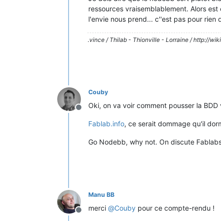
ressources vraisemblablement. Alors est ce
l'envie nous prend... c''est pas pour rien 
.vince / Thilab - Thionville - Lorraine / http://wiki.
Couby
Oki, on va voir comment pousser la BDD v
Hors-ligne
Fablab.info
, ce serait dommage qu'il dorm
Go Nodebb, why not. On discute Fablabs 
Manu BB
merci
@
Couby
pour ce compte-rendu !
Hors-ligne