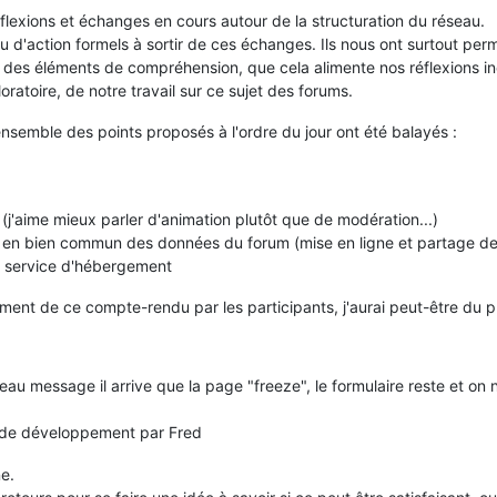
flexions et échanges en cours autour de la structuration du réseau.
 d'action formels à sortir de ces échanges. Ils nous ont surtout per
é des éléments de compréhension, que cela alimente nos réflexions in
loratoire, de notre travail sur ce sujet des forums.
ensemble des points proposés à l'ordre du jour ont été balayés :
n (j'aime mieux parler d'animation plutôt que de modération...)
en en bien commun des données du forum (mise en ligne et partage d
le service d'hébergement
nt de ce compte-rendu par les participants, j'aurai peut-être du plu
au message il arrive que la page "freeze", le formulaire reste et on
e de développement par Fred
ne.