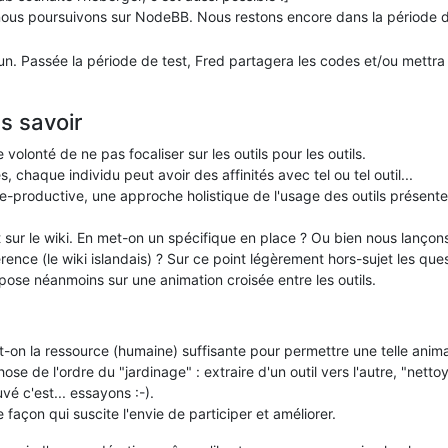
ous poursuivons sur NodeBB. Nous restons encore dans la période de
. Passée la période de test, Fred partagera les codes et/ou mettr
s savoir
olonté de ne pas focaliser sur les outils pour les outils.
, chaque individu peut avoir des affinités avec tel ou tel outil...
e-productive, une approche holistique de l'usage des outils présente un 
r le wiki. En met-on un spécifique en place ? Ou bien nous lançons
érence (le wiki islandais) ? Sur ce point légèrement hors-sujet les qu
ose néanmoins sur une animation croisée entre les outils.
-on la ressource (humaine) suffisante pour permettre une telle anima
e de l'ordre du "jardinage" : extraire d'un outil vers l'autre, "netto
é c'est... essayons :-).
façon qui suscite l'envie de participer et améliorer.