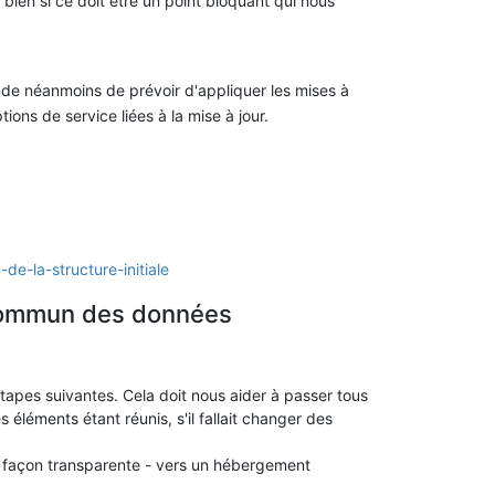
u bien si ce doit être un point bloquant qui nous
e néanmoins de prévoir d'appliquer les mises à
ions de service liées à la mise à jour.
de-la-structure-initiale
 commun des données
apes suivantes. Cela doit nous aider à passer tous
 éléments étant réunis, s'il fallait changer des
de façon transparente - vers un hébergement