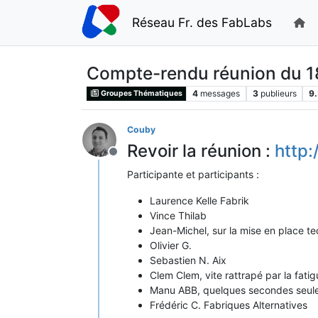
Réseau Fr. des FabLabs
Compte-rendu réunion du 1
4
messages
3
publieurs
9
Groupes Thématiques
Couby
Revoir la réunion :
http
Hors-ligne
Participante et participants :
Laurence Kelle Fabrik
Vince Thilab
Jean-Michel, sur la mise en place t
Olivier G.
Sebastien N. Aix
Clem Clem, vite rattrapé par la fati
Manu ABB, quelques secondes seul
Frédéric C. Fabriques Alternatives