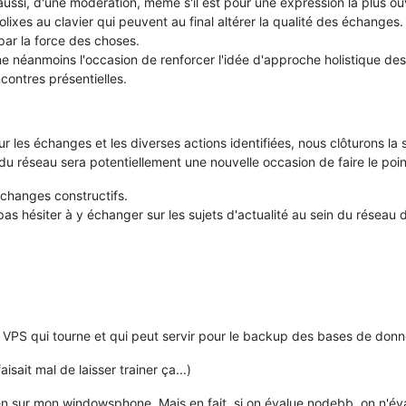
 aussi, d'une modération, même s'il est pour une expression la plus ou
olixes au clavier qui peuvent au final altérer la qualité des échanges.
par la force des choses.
e néanmoins l'occasion de renforcer l'idée d'approche holistique des o
contres présentielles.
 les échanges et les diverses actions identifiées, nous clôturons la s
 du réseau sera potentiellement une nouvelle occasion de faire le po
changes constructifs.
pas hésiter à y échanger sur les sujets d'actualité au sein du résea
it VPS qui tourne et qui peut servir pour le backup des bases de donn
aisait mal de laisser trainer ça...)
ien sur mon windowsphone. Mais en fait, si on évalue nodebb, on n'é