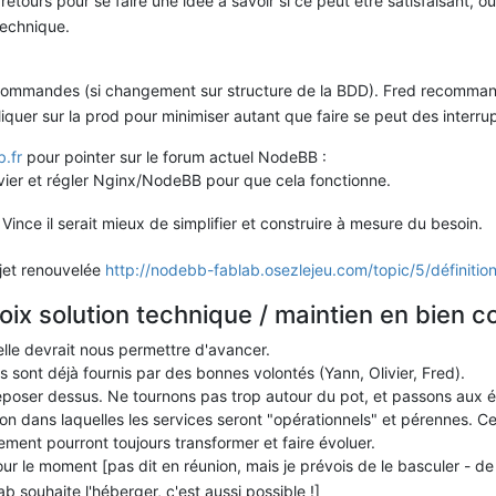
retours pour se faire une idée à savoir si ce peut être satisfaisant, o
technique.
 commandes (si changement sur structure de la BDD). Fred recommand
quer sur la prod pour minimiser autant que faire se peut des interrupt
b.fr
pour pointer sur le forum actuel NodeBB :
ivier et régler Nginx/NodeBB pour que cela fonctionne.
Vince il serait mieux de simplifier et construire à mesure du besoin.
ujet renouvelée
http://nodebb-fablab.osezlejeu.com/topic/5/définition-
ix solution technique / maintien en bien
lle devrait nous permettre d'avancer.
 sont déjà fournis par des bonnes volontés (Yann, Olivier, Fred).
oser dessus. Ne tournons pas trop autour du pot, et passons aux ét
ion dans laquelles les services seront "opérationnels" et pérennes. Ces
ment pourront toujours transformer et faire évoluer.
pour le moment [pas dit en réunion, mais je prévois de le basculer - 
ab souhaite l'héberger, c'est aussi possible !]