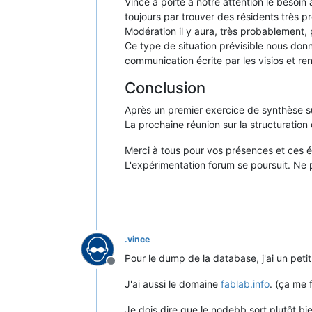
Vince a porté à notre attention le besoin
toujours par trouver des résidents très pr
Modération il y aura, très probablement, 
Ce type de situation prévisible nous donn
communication écrite par les visios et ren
Conclusion
Après un premier exercice de synthèse sur
La prochaine réunion sur la structuration
Merci à tous pour vos présences et ces é
L'expérimentation forum se poursuit. Ne 
.vince
Pour le dump de la database, j'ai un pet
Hors-ligne
J'ai aussi le domaine
fablab.info
. (ça me f
Je dois dire que le nodebb sort plutôt b