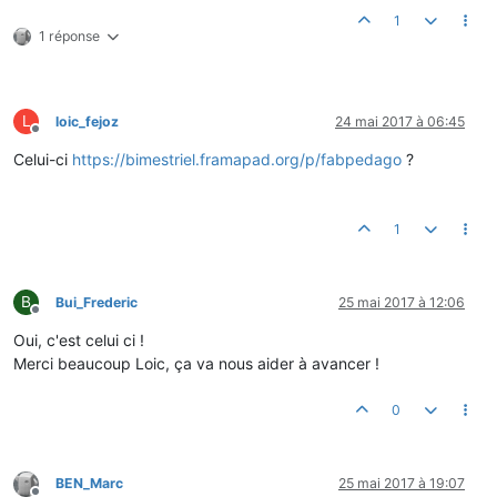
1
1 réponse
L
loic_fejoz
24 mai 2017 à 06:45
Hors-ligne
Celui-ci
https://bimestriel.framapad.org/p/fabpedago
?
1
B
Bui_Frederic
25 mai 2017 à 12:06
Hors-ligne
Oui, c'est celui ci !
Merci beaucoup Loic, ça va nous aider à avancer !
0
BEN_Marc
25 mai 2017 à 19:07