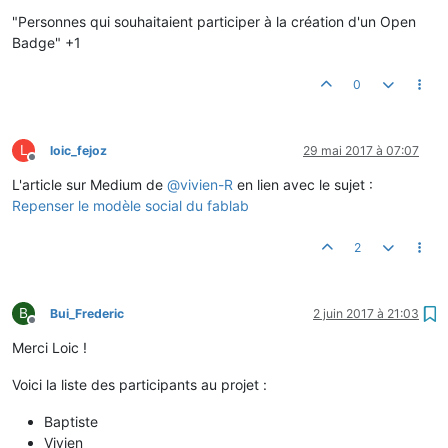
Hors-ligne
"Personnes qui souhaitaient participer à la création d'un Open
Badge" +1
0
L
loic_fejoz
29 mai 2017 à 07:07
Hors-ligne
L'article sur Medium de
@
vivien-R
en lien avec le sujet :
Repenser le modèle social du fablab
2
B
Bui_Frederic
2 juin 2017 à 21:03
Hors-ligne
Merci Loic !
Voici la liste des participants au projet :
Baptiste
Vivien