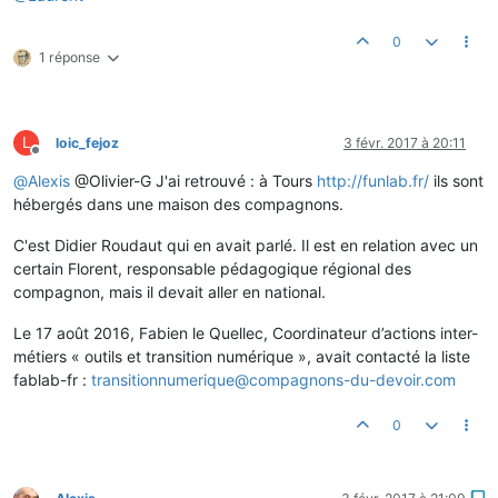
0
1 réponse
L
loic_fejoz
3 févr. 2017 à 20:11
Hors-ligne
@
Alexis
@Olivier-G J'ai retrouvé : à Tours
http://funlab.fr/
ils sont
hébergés dans une maison des compagnons.
C'est Didier Roudaut qui en avait parlé. Il est en relation avec un
certain Florent, responsable pédagogique régional des
compagnon, mais il devait aller en national.
Le 17 août 2016, Fabien le Quellec, Coordinateur d’actions inter-
métiers « outils et transition numérique », avait contacté la liste
fablab-fr :
transitionnumerique@compagnons-du-devoir.com
0