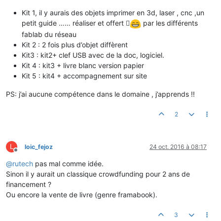
Kit 1, il y aurais des objets imprimer en 3d, laser , cnc ,un
petit guide …… réaliser et offert 
par les différents
fablab du réseau
Kit 2 : 2 fois plus d’objet diffèrent
Kit3 : kit2+ clef USB avec de la doc, logiciel.
Kit 4 : kit3 + livre blanc version papier
Kit 5 : kit4 + accompagnement sur site
PS: j’ai aucune compétence dans le domaine , j’apprends !!
2
L
loic_fejoz
24 oct. 2016 à 08:17
Hors-ligne
@
rutech
pas mal comme idée.
Sinon il y aurait un classique crowdfunding pour 2 ans de
financement ?
Ou encore la vente de livre (genre framabook).
3