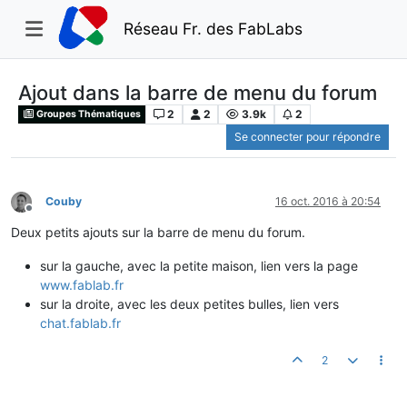
Réseau Fr. des FabLabs
Ajout dans la barre de menu du forum
2
2
3.9k
2
Groupes Thématiques
Se connecter pour répondre
Couby
16 oct. 2016 à 20:54
Hors-ligne
Deux petits ajouts sur la barre de menu du forum.
sur la gauche, avec la petite maison, lien vers la page
www.fablab.fr
sur la droite, avec les deux petites bulles, lien vers
chat.fablab.fr
2