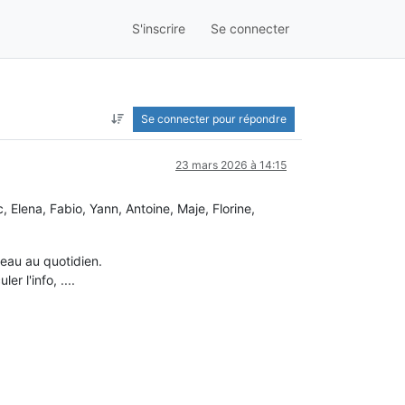
S'inscrire
Se connecter
Se connecter pour répondre
23 mars 2026 à 14:15
, Elena, Fabio, Yann, Antoine, Maje, Florine,
seau au quotidien.
r l'info, ....