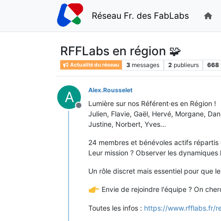
Réseau Fr. des FabLabs
RFFLabs en région 🧩
3
messages
2
publieurs
668
Actualité du réseau
Alex.Rousselet
A
Lumière sur nos Référent·es en Région !
Hors-ligne
Julien, Flavie, Gaël, Hervé, Morgane, Dani
Justine, Norbert, Yves…
24 membres et bénévoles actifs répartis d
Leur mission ? Observer les dynamiques loc
Un rôle discret mais essentiel pour que le
Envie de rejoindre l'équipe ? On che
Toutes les infos :
https://www.rfflabs.fr/r