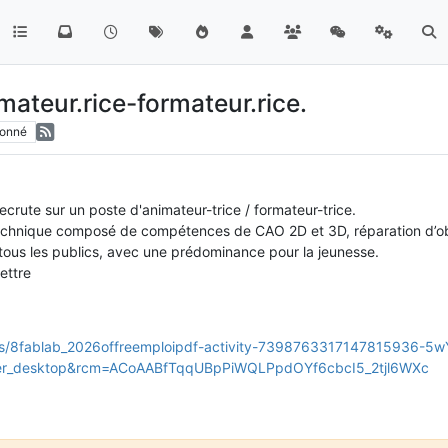
mateur.rice-formateur.rice.
onné
ute sur un poste d'animateur-trice / formateur-trice.
chnique composé de compétences de CAO 2D et 3D, réparation d’objet
e tous les publics, avec une prédominance pour la jeunesse.
ettre
sts/8fablab_2026offreemploipdf-activity-7398763317147815936-5w
r_desktop&rcm=ACoAABfTqqUBpPiWQLPpdOYf6cbcI5_2tjl6WXc