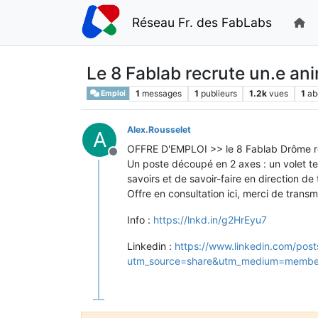
Réseau Fr. des FabLabs
Le 8 Fablab recrute un.e ani
1
messages
1
publieurs
1.2k
vues
1
ab
Emploi
Alex.Rousselet
A
OFFRE D'EMPLOI >> le 8 Fablab Drôme recr
Hors-ligne
Un poste découpé en 2 axes : un volet te
savoirs et de savoir-faire en direction d
Offre en consultation ici, merci de transm
Info :
https://lnkd.in/g2HrEyu7
Linkedin :
https://www.linkedin.com/po
utm_source=share&utm_medium=membe