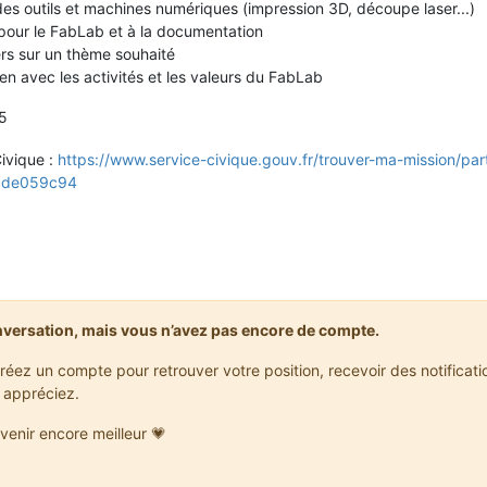
n des outils et machines numériques (impression 3D, découpe laser...)
s pour le FabLab et à la documentation
ers sur un thème souhaité
en avec les activités et les valeurs du FabLab
25
Civique :
https://www.service-civique.gouv.fr/trouver-ma-mission/pa
bde059c94
nversation, mais vous n’avez pas encore de compte.
réez un compte pour retrouver votre position, recevoir des notificat
 appréciez.
venir encore meilleur 💗