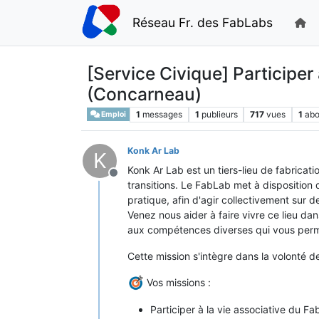
Réseau Fr. des FabLabs
[Service Civique] Participe
(Concarneau)
1
messages
1
publieurs
717
vues
1
ab
Emploi
Konk Ar Lab
K
Konk Ar Lab est un tiers-lieu de fabricati
Hors-ligne
transitions. Le FabLab met à disposition
pratique, afin d'agir collectivement sur d
Venez nous aider à faire vivre ce lieu d
aux compétences diverses qui vous perm
Cette mission s'intègre dans la volonté d
Vos missions :
Participer à la vie associative du F