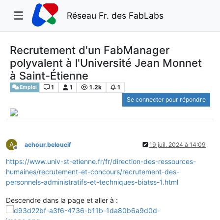
Réseau Fr. des FabLabs
Recrutement d'un FabManager
polyvalent à l'Université Jean Monnet
à Saint-Étienne
1
1
1.2k
1
Emploi
Se connecter pour répondre
A
achour.beloucif
19 juil. 2024 à 14:09
Hors-ligne
https://www.univ-st-etienne.fr/fr/direction-des-ressources-
humaines/recrutement-et-concours/recrutement-des-
personnels-administratifs-et-techniques-biatss-1.html
Descendre dans la page et aller à :