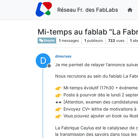
Réseau Fr. des FabLabs
Mi-temps au fablab "La Fabr
1
messages
1
publieurs
722
vues
1
ab
Emploi
dmorses
D
Je me permet de relayer l'annonce suivan
Hors-ligne
Nous recrutons au sein du fablab La Fab
Mi-temps évolutif (17h30 + événemen
Poste à pourvoir dès le lundi 2 sept
[Attention, examen des candidatures a
Envoyez CV+ lettre de motivations à
Vous pouvez ajouter un book ou illust
La Fabrique Caylus est le catalyseur de c
la transmission des savoirs dans tous les