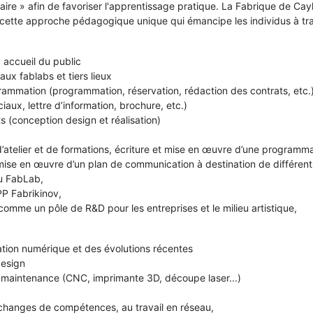
aire » afin de favoriser l'apprentissage pratique. La Fabrique de Cay
e cette approche pédagogique unique qui émancipe les individus à tr
 accueil du public
aux fablabs et tiers lieux
ammation (programmation, réservation, rédaction des contrats, etc.
aux, lettre d’information, brochure, etc.)
(conception design et réalisation)
’atelier et de formations, écriture et mise en œuvre d’une programmati
la mise en œuvre d’un plan de communication à destination de différent
u FabLab,
PP Fabrikinov,
omme un pôle de R&D pour les entreprises et le milieu artistique,
ation numérique et des évolutions récentes
 design
r maintenance (CNC, imprimante 3D, découpe laser...)
échanges de compétences, au travail en réseau,