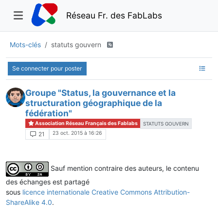
Réseau Fr. des FabLabs
Mots-clés
statuts gouvern
Se connecter pour poster
Groupe "Status, la gouvernance et la
structuration géographique de la
fédération"
Association Réseau Français des Fablabs
STATUTS GOUVERN
23 oct. 2015 à 16:26
21
Sauf mention contraire des auteurs, le contenu
des échanges est partagé
sous
licence internationale Creative Commons Attribution-
ShareAlike 4.0
.